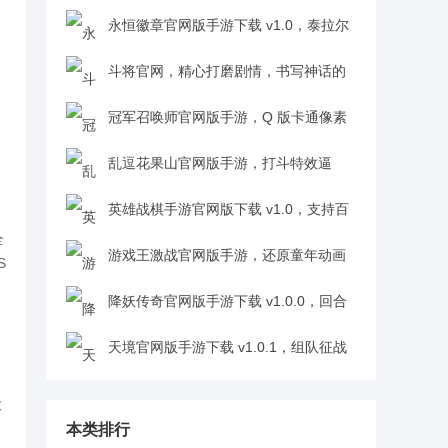
伙伴语音互动耳朵享受超治愈v1.0.0
永恒徽章官网版手游下载 v1.0，泰拉尔
之谜到远古低语冒险代入感拉满v1.0
斗将官网，精心打磨剧情，书写神话的
过程超带感v1.2.122.38442
冠军召唤师官网版手游，Q 版卡通像素
画风，精灵形象可爱超吸睛v3.0
乱逗花果山官网版手游，打斗特效逼
真，回合制卡牌对战体验佳v1.0.9
英雄战棋手游官网版下载 v1.0，支持百
全
人同屏竞技抢宝，玩法热闹刺激v1.0
游戏王激战官网版手游，还原童年动画
S
特色，动画人物再现满满回忆v4.0.0
降妖传奇官网版手游下载 v1.0.0，回合
制卡牌体验超带感v1.0.0
天境官网版手游下载 v1.0.1，组队征战
三界互动性超强v1.0.1
大
本类排行