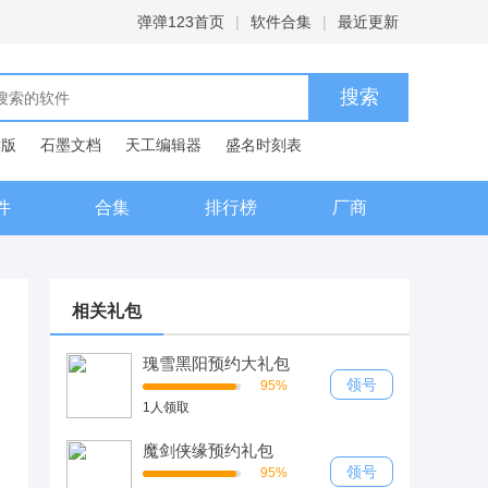
弹弹123首页
|
软件合集
|
最近更新
C版
石墨文档
天工编辑器
盛名时刻表
典
件
合集
排行榜
厂商
相关礼包
瑰雪黑阳预约大礼包
领号
95%
1人领取
魔剑侠缘预约礼包
领号
95%