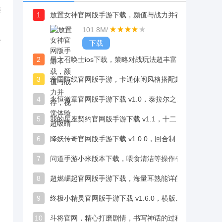
推
1
放置女神官网版手游下载，颜值与战力并存，视觉体验超吸睛
101.8M
/
卡
下载
2
星之召唤士ios下载，策略对战玩法超丰富
3
帝国防线官网版手游，卡通休闲风格搭配超高画质
4
永恒徽章官网版手游下载 v1.0，泰拉尔之谜到远古低语冒险代入感拉满
5
我的星座契约官网版手游下载 v1.1，十二星座守护者性格迥异，男神撩拨体验超带感
6
降妖传奇官网版手游下载 v1.0.0，回合制卡牌体验超带感
7
问道手游小米版本下载，喂食清洁等操作省心，萌娃成长不费力
8
超燃崛起官网版手游下载，海量耳熟能详的动漫人物卡牌可收集
9
终极小精灵官网版手游下载 v1.6.0，横版卡通画风细腻，剧情吸睛
10
斗将官网，精心打磨剧情，书写神话的过程超带感