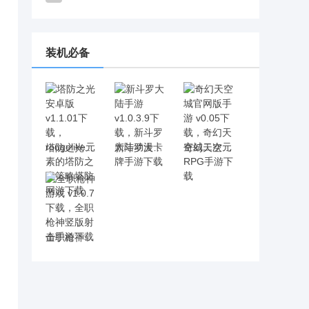
装机必备
塔防之光安卓版 v1.1.01下载，rougelike元素的塔防之光策略塔防网游下载
新斗罗大陆手游 v1.0.3.9下载，新斗罗大陆动漫卡牌手游下载
奇幻天空城官网版手游 v0.05下载，奇幻天空城二次元RPG手游下载
全职枪神游戏 v1.0.7下载，全职枪神竖版射击手游下载