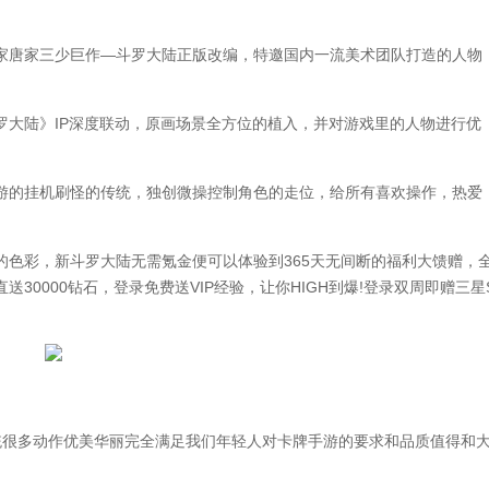
唐家三少巨作—斗罗大陆正版改编，特邀国内一流美术团队打造的人物
陆》IP深度联动，原画场景全方位的植入，并对游戏里的人物进行优
的挂机刷怪的传统，独创微操控制角色的走位，给所有喜欢操作，热爱
彩，新斗罗大陆无需氪金便可以体验到365天无间断的福利大馈赠，
送30000钻石，登录免费送VIP经验，让你HIGH到爆!登录双周即赠三星
很多动作优美华丽完全满足我们年轻人对卡牌手游的要求和品质值得和