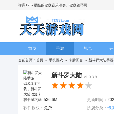
弹弹123- 最酷的键盘音乐演奏、键盘钢琴网
首页
手游
礼包
开
当前首页：
首页
→
手机游戏
→
卡牌回合
→ 新斗罗大陆手游 v
新斗罗大陆
v1.0.3.9
软件大小：
536.6M
更新时间：
202
软件授权：
免费
所属分类：
卡