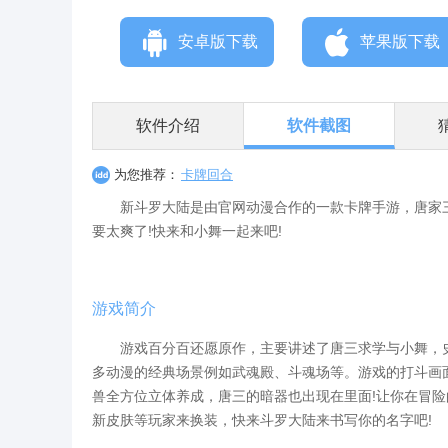
安卓版下载
苹果版下载
软件介绍
软件截图
为您推荐：
卡牌回合
新斗罗大陆是由官网动漫合作的一款卡牌手游，唐家三
要太爽了!快来和小舞一起来吧!
游戏简介
游戏百分百还愿原作，主要讲述了唐三求学与小舞，史
多动漫的经典场景例如武魂殿、斗魂场等。游戏的打斗画
兽全方位立体养成，唐三的暗器也出现在里面!让你在冒
新皮肤等玩家来换装，快来斗罗大陆来书写你的名字吧!