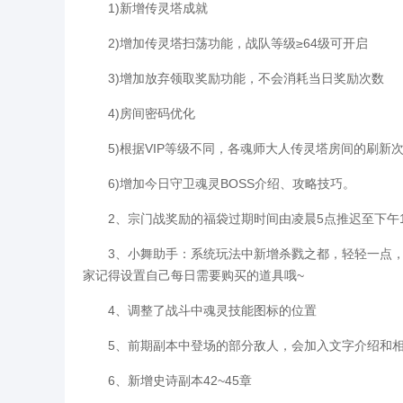
1)新增传灵塔成就
2)增加传灵塔扫荡功能，战队等级≥64级可开启
3)增加放弃领取奖励功能，不会消耗当日奖励次数
4)房间密码优化
5)根据VIP等级不同，各魂师大人传灵塔房间的刷新次数
6)增加今日守卫魂灵BOSS介绍、攻略技巧。
2、宗门战奖励的福袋过期时间由凌晨5点推迟至下午1
3、小舞助手：系统玩法中新增杀戮之都，轻轻一点，
家记得设置自己每日需要购买的道具哦~
4、调整了战斗中魂灵技能图标的位置
5、前期副本中登场的部分敌人，会加入文字介绍和相
6、新增史诗副本42~45章