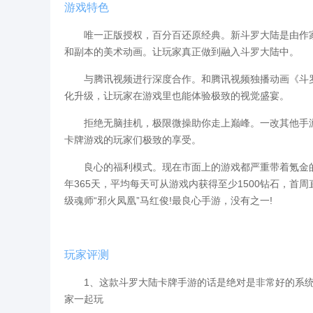
游戏特色
唯一正版授权，百分百还原经典。新斗罗大陆是由作家
和副本的美术动画。让玩家真正做到融入斗罗大陆中。
与腾讯视频进行深度合作。和腾讯视频独播动画《斗罗大
化升级，让玩家在游戏里也能体验极致的视觉盛宴。
拒绝无脑挂机，极限微操助你走上巅峰。一改其他手游
卡牌游戏的玩家们极致的享受。
良心的福利模式。现在市面上的游戏都严重带着氪金的色
年365天，平均每天可从游戏内获得至少1500钻石，首周直
级魂师“邪火凤凰”马红俊!最良心手游，没有之一!
玩家评测
1、这款斗罗大陆卡牌手游的话是绝对是非常好的系统
家一起玩