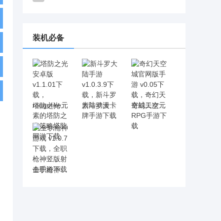
装机必备
塔防之光安卓版 v1.1.01下载，rougelike元素的塔防之光策略塔防网游下载
新斗罗大陆手游 v1.0.3.9下载，新斗罗大陆动漫卡牌手游下载
奇幻天空城官网版手游 v0.05下载，奇幻天空城二次元RPG手游下载
全职枪神游戏 v1.0.7下载，全职枪神竖版射击手游下载