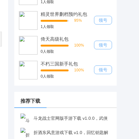
1人领取
精灵世界删档预约礼包
领号
95%
1人领取
倚天高级礼包
领号
100%
0人领取
不朽三国新手礼包
领号
100%
0人领取
推荐下载
斗龙战士官网版手游下载 v1.0.0，武侠
凄美爱情故事代入感超真实v1.0.0
折酒东风意游戏下载 v1.0，回忆钥匙解