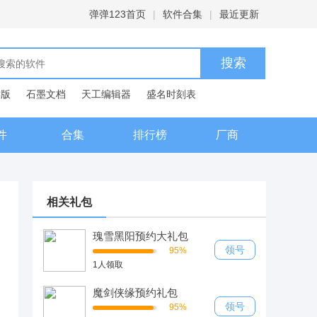
弹弹123首页
|
软件合集
|
最近更新
C版
石墨文档
天工编辑器
盛名时刻表
典
件
合集
排行榜
厂商
相关礼包
瑰雪黑阳预约大礼包
领号
95%
1人领取
魔剑侠缘预约礼包
领号
95%