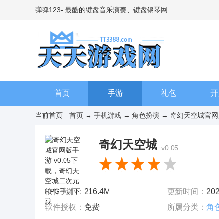
弹弹123- 最酷的键盘音乐演奏、键盘钢琴网
首页
手游
礼包
开
当前首页：
首页
→
手机游戏
→
角色扮演
→ 奇幻天空城官网版
奇幻天空城
v0.05
软件大小：
216.4M
更新时间：
202
软件授权：
免费
所属分类：
角