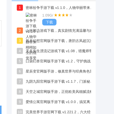
1
密林纷争手游下载 v1.1.0，人物华丽带来栩栩如生的视觉享受
1.09G
/
下载
2
山的那边游戏下载，真实剧情充满温馨与感动
3
风月幻想官网版手游下载，唐韵古风超沉浸，宫廷世界如临其境
4
无名先生漂流记游戏下载 v1.08，猎魔师带你体验剑与魔法的史诗冒险
5
口袋幻兽官网版手游下载 v1.2，守护挑战打发时间体验超轻松
6
星辰变官网版手游，修真世界与经典角色重现
7
九阴九阳官网版手游下载 v1.1.7，门派秘籍修炼体验不同武侠魅力
8
天空之城官网版手游，正统欧美风细腻流畅，视觉体验超震撼
9
爱情公寓官网版手游下载 v1.0.0，搞笑离奇又浪漫的合租故事代入感超足
10
完美世界手游官网下载 v1.221.2，六大经典职业再现战法牧黄金三角体系