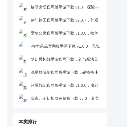
锁多样故事线探索欲拉满v1.0
黎明之塔官网版手游下载 v1.0，探险与
争霸结合的热血战斗体验超带感v1.0
剑与轮回官网版手游下载 v2.9.7，外观
养成视觉享受超吸睛v2.9.7
爱情公寓官网版手游下载 v1.0.0，搞笑
离奇又浪漫的合租故事代入感超足v1.0.0
-弹力果冻官网版手游下载 v1.0.0，无氪
也能收集养成宠物玩得超开心v1.0.0
梦幻模拟战手游官网下载，剑与魔法英
雄长歌剧情代入感拉满v1.18.5
流星群侠传官网版手游下载，硬核格斗
打出高伤害成就感爆棚v1.0.400
苏塔战纪官网版手游下载 v1.0.0，魔幻
阵容搭配超有策略感v1.0.0
我家儿子初长成完整版下载 v3.0，养育
过程代入感拉满v3.0
本类排行