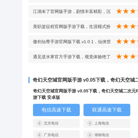
玩，操作流畅获好评 v1.0
江湖未了官网版手游，剧情丰富精彩，沉
浸感强 v2.5.0
美职篮征程官网版手游下载，生涯模式扮
演球员、经典模式化身经理 v3.6
傲剑仙尊手游官网版下载 v1.0.1，仙侠世
界体验佳，傲剑仙尊获玩家力赞 v1.0.1
遇见逆水寒官方手游下载，视觉体验绝了
超吸睛 v1.7.21100
奇幻天空城官网版手游 v0.05下载，奇幻天空
奇幻天空城官网版手游 v0.05下载，奇幻天空城二次元
游下载 安卓版
电信高速下载
联通高速下载
北京电信
上海电信
广东电信
湖南电信