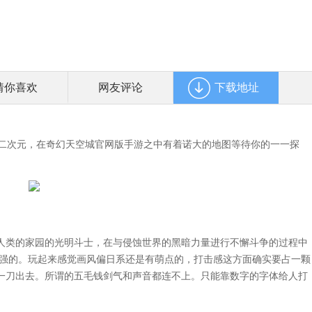
猜你喜欢
网友评论
下载地址
二次元，在奇幻天空城官网版手游之中有着诺大的地图等待你的一一探
。
类的家园的光明斗士，在与侵蚀世界的黑暗力量进行不懈斗争的过程中
很强的。玩起来感觉画风偏日系还是有萌点的，打击感这方面确实要占一颗
一刀出去。所谓的五毛钱剑气和声音都连不上。只能靠数字的字体给人打