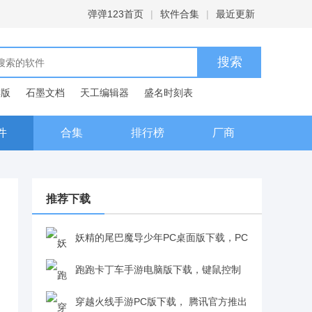
弹弹123首页
|
软件合集
|
最近更新
C版
石墨文档
天工编辑器
盛名时刻表
典
件
合集
排行榜
厂商
推荐下载
妖精的尾巴魔导少年PC桌面版下载，PC
端畅玩更尽兴，妖尾粉丝必入的热血佳作
跑跑卡丁车手游电脑版下载，键鼠控制
v4.3.9
比触屏更精准，漂移手感更丝滑v1.0.5.666
穿越火线手游PC版下载， 腾讯官方推出