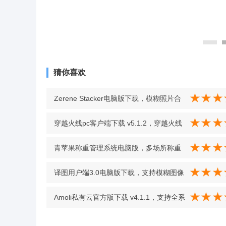
猜你喜欢
Zerene Stacker电脑版下载，模糊照片合
成清晰图效果顶尖 v1.04
穿越火线pc客户端下载 v5.1.2，穿越火线
模式多样，战斗体验超丰富 v5.1.2
青苹果称重管理系统电脑版，多场所称重
管理的得力助手 v10.49
译图用户端3.0电脑版下载，支持模糊图像
识别清晰文字，图像增强技术强大
Amoli私有云官方版下载 v4.1.1，支持全系
v0.0.19022216
统 PHP 环境，上手零难度超友好 v4.1.1