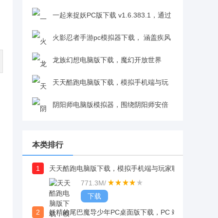
的CF手游PC端模拟器版本v1.0.70.3
一起来捉妖PC版下载 v1.6.383.1，通过
腾讯手游模拟器完美还原手机操作v1.6.383.1
火影忍者手游pc模拟器下载， 涵盖疾风
传经典剧情到博人传最新内容v3.41.48
龙族幻想电脑版下载，魔幻开放世界
RPG，支持捏脸与多端互通v1.3.148
天天酷跑电脑版下载，模拟手机端与玩
家联机，用键盘操作体验跑酷v1.0.69.0
阴阳师电脑版模拟器，围绕阴阳师安倍
晴明探寻记忆展开v1.0.70
本类排行
1
天天酷跑电脑版下载，模拟手机端与玩家联机，用键盘操作体验跑酷
内
771.3M
/
下载
2
妖精的尾巴魔导少年PC桌面版下载，PC 端畅玩更尽兴，妖尾粉丝必入的热血佳作