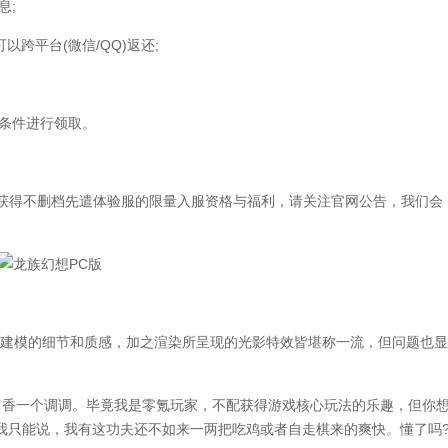
息;
以跨平台(微信/QQ)返还;
条件进行领取。
获得不删档先遣体验服的限量入服资格与福利，请关注官网公告，我们会
建模的细节和质感，加之渲染所呈现的光影特效皆堪称一流，但问题也显
香一个调调。毕竟我是零氪玩家，不配获得游戏核心玩法的乐趣，但你
我只能说，我有这功夫还不如来一两把吃鸡或者自走棋来的爽快。懂了吗