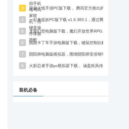
3
穿越火线手游PC版下载， 腾讯官方推出的CF手游PC端模拟器版本
4
一起来捉妖PC版下载 v1.6.383.1，通过腾讯手游模拟器完美还原手机操作
5
龙族幻想电脑版下载，魔幻开放世界RPG，支持捏脸与多端互通
6
跑跑卡丁车手游电脑版下载，键鼠控制比触屏更精准，漂移手感更丝滑
7
阴阳师电脑版模拟器，围绕阴阳师安倍晴明探寻记忆展开
8
火影忍者手游pc模拟器下载， 涵盖疾风传经典剧情到博人传最新内容
装机必备