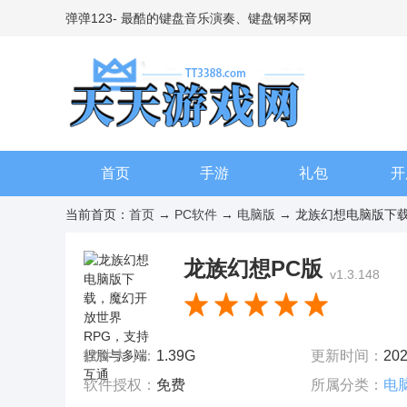
弹弹123- 最酷的键盘音乐演奏、键盘钢琴网
首页
手游
礼包
开
当前首页：
首页
→
PC软件
→
电脑版
→ 龙族幻想电脑版下载，
龙族幻想PC版
v1.3.148
软件大小：
1.39G
更新时间：
202
软件授权：
免费
所属分类：
电