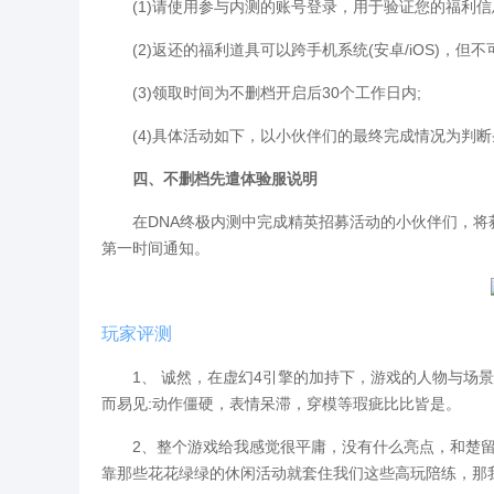
(1)请使用参与内测的账号登录，用于验证您的福利信
(2)返还的福利道具可以跨手机系统(安卓/iOS)，但不可
(3)领取时间为不删档开启后30个工作日内;
(4)具体活动如下，以小伙伴们的最终完成情况为判断
四、不删档先遣体验服说明
在DNA终极内测中完成精英招募活动的小伙伴们，将
第一时间通知。
玩家评测
1、 诚然，在虚幻4引擎的加持下，游戏的人物与场景
而易见:动作僵硬，表情呆滞，穿模等瑕疵比比皆是。
2、整个游戏给我感觉很平庸，没有什么亮点，和楚留
靠那些花花绿绿的休闲活动就套住我们这些高玩陪练，那