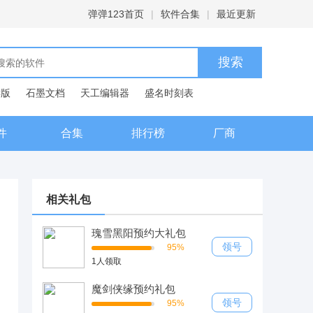
弹弹123首页
|
软件合集
|
最近更新
C版
石墨文档
天工编辑器
盛名时刻表
典
件
合集
排行榜
厂商
相关礼包
瑰雪黑阳预约大礼包
领号
95%
1人领取
魔剑侠缘预约礼包
领号
95%