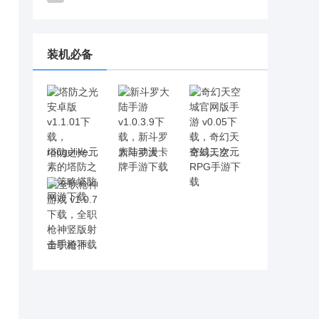
装机必备
塔防之光安卓版 v1.1.01下载，rougelike元素的塔防之光策略塔防网游下载
新斗罗大陆手游 v1.0.3.9下载，新斗罗大陆动漫卡牌手游下载
奇幻天空城官网版手游 v0.05下载，奇幻天空城二次元RPG手游下载
全职枪神游戏 v1.0.7下载，全职枪神竖版射击手游下载