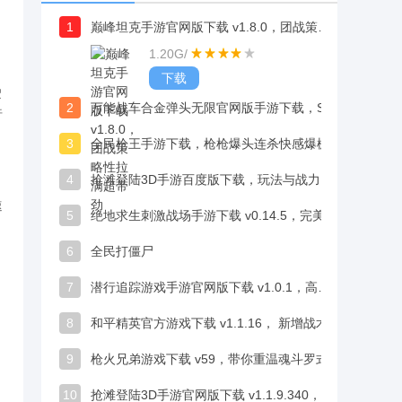
1
巅峰坦克手游官网版下载 v1.8.0，团战策略性拉满超带劲
1.20G
/
下载
驶
2
万能战车合金弹头无限官网版手游下载，SNK 正版授权，经典射击体验原汁原味超怀旧
行
3
全民枪王手游下载，枪枪爆头连杀快感爆棚超带劲
4
抢滩登陆3D手游百度版下载，玩法与战力升级乐趣持续加码
速
5
绝地求生刺激战场手游下载 v0.14.5，完美还原端游枪械手感、战术竞技体验
6
全民打僵尸
7
潜行追踪游戏手游官网版下载 v1.0.1，高自由度场景交互体验拉满
8
和平精英官方游戏下载 v1.1.16， 新增战术匹配功能，可匹配同风格玩家组队作战
9
枪火兄弟游戏下载 v59，带你重温魂斗罗式热血闯关
10
抢滩登陆3D手游官网版下载 v1.1.9.340，技能搭配组队扫平战场超带感