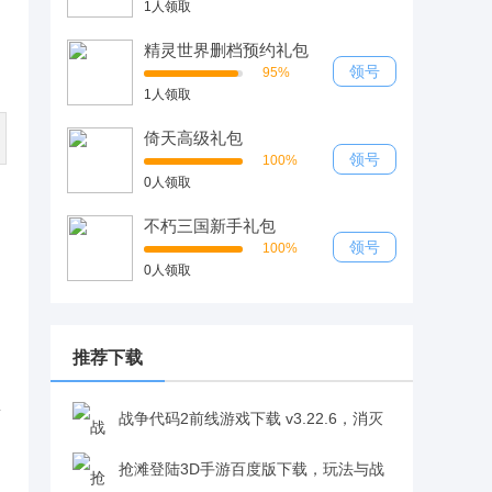
1人领取
精灵世界删档预约礼包
领号
95%
1人领取
倚天高级礼包
领号
100%
0人领取
不朽三国新手礼包
领号
100%
0人领取
推荐下载
要
战争代码2前线游戏下载 v3.22.6，消灭
所有敌人成就感爆棚v3.22.6
抢滩登陆3D手游百度版下载，玩法与战