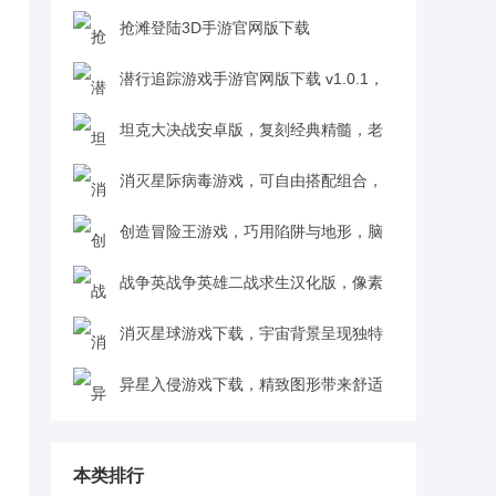
力升级乐趣持续加码v1.1.9.340
抢滩登陆3D手游官网版下载
v1.1.9.340，技能搭配组队扫平战场超带感
潜行追踪游戏手游官网版下载 v1.0.1，
v1.1.9.340
高自由度场景交互体验拉满v1.0.1
坦克大决战安卓版，复刻经典精髓，老
玩家情怀满满v1.828
消灭星际病毒游戏，可自由搭配组合，
打造最强战斗飞船v1.1
创造冒险王游戏，巧用陷阱与地形，脑
洞大开玩出花样v1.0.18
战争英战争英雄二战求生汉化版，像素
画面画质佳，轻松获得好评v1.0.3
消灭星球游戏下载，宇宙背景呈现独特
自
视觉体验v1.0
异星入侵游戏下载，精致图形带来舒适
视觉体验v1.0
本类排行