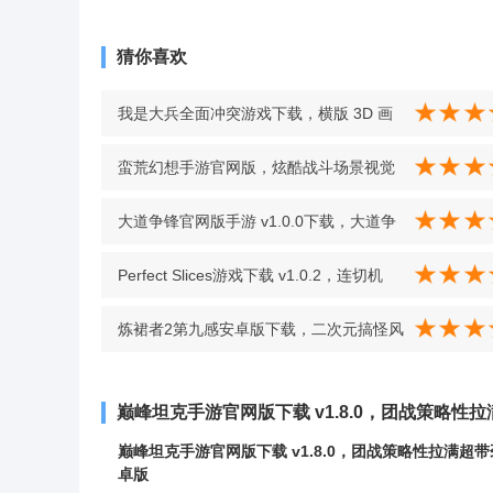
猜你喜欢
我是大兵全面冲突游戏下载，横版 3D 画
风带感，策略战争体验超硬核 v1.00.14
蛮荒幻想手游官网版，炫酷战斗场景视觉
冲击强 v0.8.5
大道争锋官网版手游 v1.0.0下载，大道争
锋仙侠手游下载 v1.0.0
Perfect Slices游戏下载 v1.0.2，连切机
制，3 次机会快速粉碎水果得分更爽
炼裙者2第九感安卓版下载，二次元搞怪风
v1.0.2
格延续，剧情槽点满满超欢乐 v1.1.9
巅峰坦克手游官网版下载 v1.8.0，团战策略性
巅峰坦克手游官网版下载 v1.8.0，团战策略性拉满超带
卓版