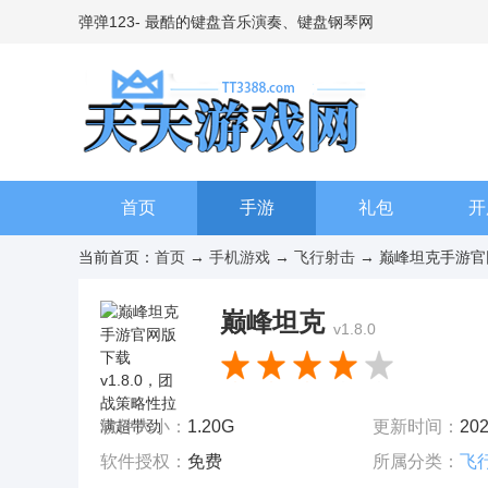
弹弹123- 最酷的键盘音乐演奏、键盘钢琴网
首页
手游
礼包
开
当前首页：
首页
→
手机游戏
→
飞行射击
→ 巅峰坦克手游官网版
巅峰坦克
v1.8.0
软件大小：
1.20G
更新时间：
202
软件授权：
免费
所属分类：
飞