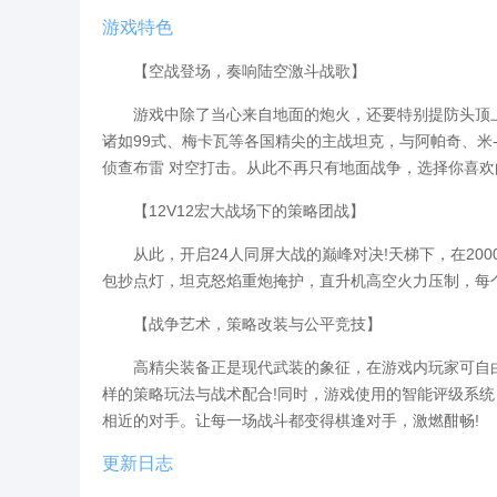
游戏特色
【空战登场，奏响陆空激斗战歌】
游戏中除了当心来自地面的炮火，还要特别提防头顶上的
诸如99式、梅卡瓦等各国精尖的主战坦克，与阿帕奇、米
侦查布雷 对空打击。从此不再只有地面战争，选择你喜欢
【12V12宏大战场下的策略团战】
从此，开启24人同屏大战的巅峰对决!天梯下，在2000
包抄点灯，坦克怒焰重炮掩护，直升机高空火力压制，每
【战争艺术，策略改装与公平竞技】
高精尖装备正是现代武装的象征，在游戏内玩家可自由
样的策略玩法与战术配合!同时，游戏使用的智能评级系
相近的对手。让每一场战斗都变得棋逢对手，激燃酣畅!
更新日志