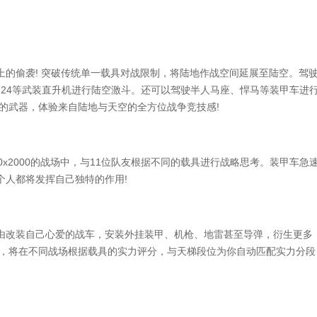
偷袭! 突破传统单一载具对战限制，将陆地作战空间延展至陆空。驾
-24等武装直升机进行陆空激斗。还可以驾驶半人马座、悍马等装甲车进
的武器，体验来自陆地与天空的全方位战争竞技感!
x2000的战场中，与11位队友根据不同的载具进行战略思考。装甲车急
个人都将发挥自己独特的作用!
改装自己心爱的战车，安装外挂装甲、机枪、地雷甚至导弹，衍生更多
统，将在不同战场根据载具的实力评分，与天梯段位为你自动匹配实力分段