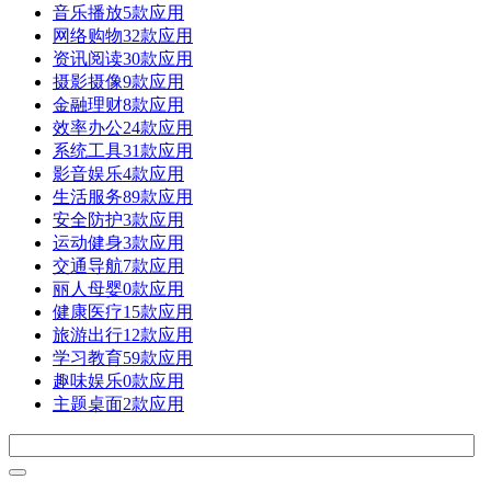
音乐播放
5款应用
网络购物
32款应用
资讯阅读
30款应用
摄影摄像
9款应用
金融理财
8款应用
效率办公
24款应用
系统工具
31款应用
影音娱乐
4款应用
生活服务
89款应用
安全防护
3款应用
运动健身
3款应用
交通导航
7款应用
丽人母婴
0款应用
健康医疗
15款应用
旅游出行
12款应用
学习教育
59款应用
趣味娱乐
0款应用
主题桌面
2款应用