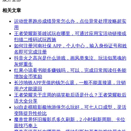
相关文章
运动世界跑步成绩异常怎么办，点位异常处理攻略超实
用
王者荣耀新英雄试玩在哪里，可通过应用宝活动链接或
扫描二维码试玩西施
如何注册河南社保 APP，个人中心，输入身份证号和姓
名即可完成注册
抖音火之高兴是什么游戏，画风类鬼泣、玩法似黑魂的
灰烬重生
红果小说看书能多赚钱吗，可以，完成日常阅读任务能
增加金币奖励
长沙地铁APP充值的钱怎么退，一般不能直接退，注销
用户才能退回
王者荣耀关于庄周的搞笑歇后语是什么？王者荣耀歇后
语大全分享
lol自走棋暗影极地游侠怎么玩好，可七人口成型，灵活
变阵提升性价比
魔兽世界怀旧服影爪多久刷新，2 小时刷新周期、卡位
面技巧奉上