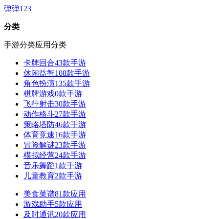
弹弹123
分类
手游分类
应用分类
卡牌回合
43款手游
休闲益智
108款手游
角色扮演
135款手游
棋牌游戏
0款手游
飞行射击
30款手游
动作格斗
27款手游
策略塔防
46款手游
体育竞速
16款手游
冒险解谜
23款手游
模拟经营
24款手游
音乐舞蹈
1款手游
儿童教育
2款手游
美食菜谱
81款应用
游戏助手
5款应用
及时通讯
20款应用