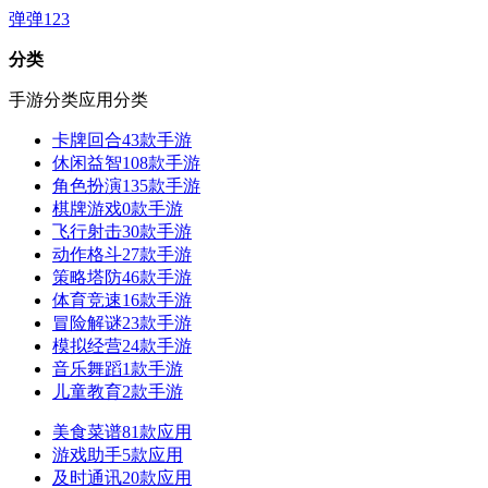
弹弹123
分类
手游分类
应用分类
卡牌回合
43款手游
休闲益智
108款手游
角色扮演
135款手游
棋牌游戏
0款手游
飞行射击
30款手游
动作格斗
27款手游
策略塔防
46款手游
体育竞速
16款手游
冒险解谜
23款手游
模拟经营
24款手游
音乐舞蹈
1款手游
儿童教育
2款手游
美食菜谱
81款应用
游戏助手
5款应用
及时通讯
20款应用