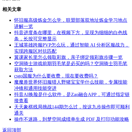
相关文章
怀旧服高级炼金怎么学，联盟部落双地址炼金学习地点
讲解一览
抖音进度条在哪里，在视频下方，呈现为细细的白色线
条，长按可完整显示
王城英雄跨服PVP怎么玩，通过智能 AI 分析区服战力，
实现跨服区对抗匹配
翼课家长里怎么领取彩旗，亲子绑定领彩旗步骤一览
空洞骑士游戏前期羽毛笔是必买的吗？空洞骑士羽毛笔
获取方法
csgo国服为什么要收费，现在要收费吗？
魔魔兽世界怀旧服猎人野猪宝宝学什么技能，专属技能
冲锋和通用技能突进
抖音AI换脸是什么软件，是Zao融合APP，可通过指定链
接查看
天天象棋残局挑战144期怎么过，按这九步操作即可顺利
通关
操作不迷路，到梦空间成绩单生成 PDF 及打印功能攻略
返回顶部