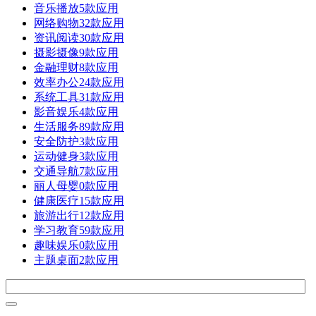
音乐播放
5款应用
网络购物
32款应用
资讯阅读
30款应用
摄影摄像
9款应用
金融理财
8款应用
效率办公
24款应用
系统工具
31款应用
影音娱乐
4款应用
生活服务
89款应用
安全防护
3款应用
运动健身
3款应用
交通导航
7款应用
丽人母婴
0款应用
健康医疗
15款应用
旅游出行
12款应用
学习教育
59款应用
趣味娱乐
0款应用
主题桌面
2款应用