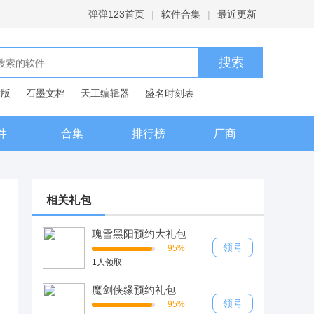
弹弹123首页
|
软件合集
|
最近更新
C版
石墨文档
天工编辑器
盛名时刻表
典
件
合集
排行榜
厂商
相关礼包
瑰雪黑阳预约大礼包
领号
95%
1人领取
魔剑侠缘预约礼包
领号
95%