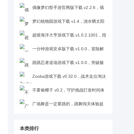
值鱼成长成就感拉满v1.0.0
偶像梦幻祭手游官网版下载 v2.2.6，偶
像独特声线听觉享受超治愈v2.2.6
梦幻植物园游戏下载 v1.4，浇水晒太阳
见证生长成就感拉满v1.4
超级海洋大亨游戏下载 v1.0.2.1001，指
尖操作钓获乐趣十足v1.0.2.1001
一分钟游戏安卓版下载 v1.0.0，冒险解
谜融合玩法体验多元乐趣v1.0.0
跳跳忍者道场游戏下载 v1.0.0，突破极
限闯关成就感十足v1.0.0
Zooba游戏下载 v0.32.0，战术走位淘汰
对手竞技感拉满v0.32.0
不要偷椰子 v0.2，守护挑战打发时间体
验超轻松v0.2
广场舞是一定要跳的，跳舞闯关体验超
新颖v1.0.2
本类排行