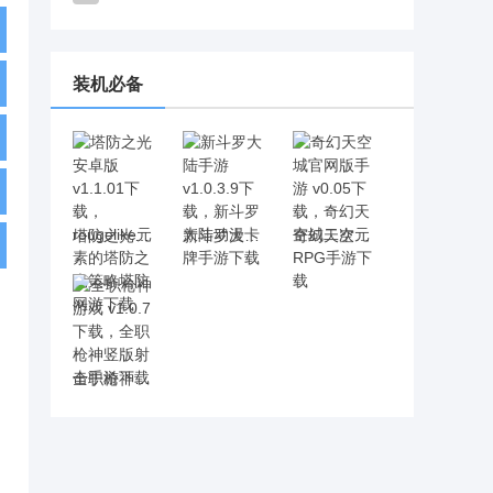
装机必备
塔防之光安卓版 v1.1.01下载，rougelike元素的塔防之光策略塔防网游下载
新斗罗大陆手游 v1.0.3.9下载，新斗罗大陆动漫卡牌手游下载
奇幻天空城官网版手游 v0.05下载，奇幻天空城二次元RPG手游下载
全职枪神游戏 v1.0.7下载，全职枪神竖版射击手游下载