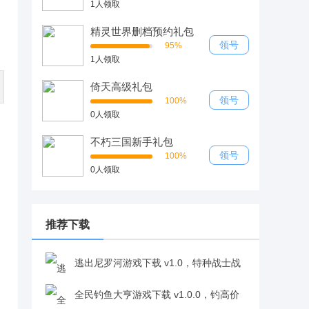
1人领取
精灵世界删档预约礼包
领号
95%
1人领取
倚天高级礼包
领号
100%
0人领取
不朽三国新手礼包
领号
100%
0人领取
推荐下载
逃出尼罗河游戏下载 v1.0，特种战士战
术搭配闯关爽感十足v1.0
全民钓鱼大亨游戏下载 v1.0.0，钓高价