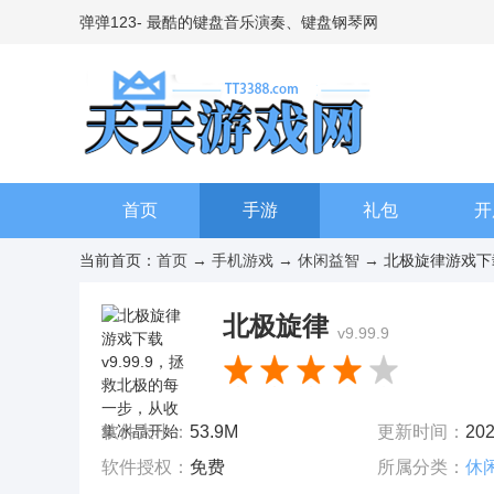
弹弹123- 最酷的键盘音乐演奏、键盘钢琴网
首页
手游
礼包
开
当前首页：
首页
→
手机游戏
→
休闲益智
→ 北极旋律游戏下载 
北极旋律
v9.99.9
软件大小：
53.9M
更新时间：
202
软件授权：
免费
所属分类：
休