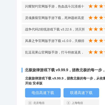
闪耀契约官网版手游，热血战斗沉浸感十
足超带劲 v0.9.9
灵魂撕裂官网版手游下载，死神题材高度
还原，经典剧情重温超沉浸 v1.15.35
战争代码2前线游戏下载 v3.22.6，消灭所
有敌人成就感爆棚 v3.22.6
风暴之争官网版手游下载 v1.0.0，天梯排
名、吃鸡玩法突破服务器界限 v1.0.0
乱逗花果山官网版手游，打斗特效逼真，
回合制卡牌对战体验佳 v1.0.9
北极旋律游戏下载 v9.99.9，拯救北极的每一
北极旋律游戏下载 v9.99.9，拯救北极的每一步，从收
开始 安卓版
电信高速下载
联通高速下载
北京电信
上海电信