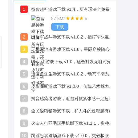
1
益智超神游戏下载 v1.4，所有玩法全免费，还有多款皮肤可选，新鲜感不停
97.5M
/
下载
2
迷你军战斗游戏下载 v1.0.2，指挥军队赢胜利，游戏体验超带感
3
无尽漂泊者游戏下载 v1.8，星际穿梭随心控，玩法轻松易上手
4
Place It游戏下载 v1.0，适合打发无聊时光，发泄烦闷超实用
5
进度条先生游戏下载 v1.0.2，动态平衡系统考验你的即时调节能力
6
皮影哪吒游戏下载 v1.0.0，传统艺术魅力尽显超吸睛
7
抖音感染者游戏，追逃对抗紧张感十足超带劲
8
全民躲猫猫游戏下载，和人斗的过程超有成就感
9
火柴人打羽毛球手机版下载 v1.1.1，多种场景可供选择，丰富你的对战体验
10
跳跳忍者道场游戏下载 v1.0.0，突破极限闯关成就感十足