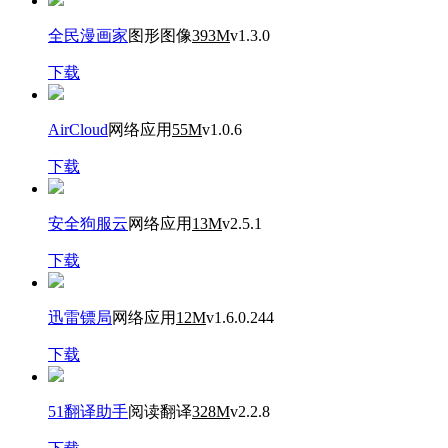
全民漫画家
图形图像
393M
v1.3.0
下载
AirCloud
网络应用
55M
v1.0.6
下载
安全狗服云
网络应用
13M
v2.5.1
下载
迅雷镖局
网络应用
12M
v1.6.0.244
下载
51翻译助手
阅读翻译
328M
v2.2.8