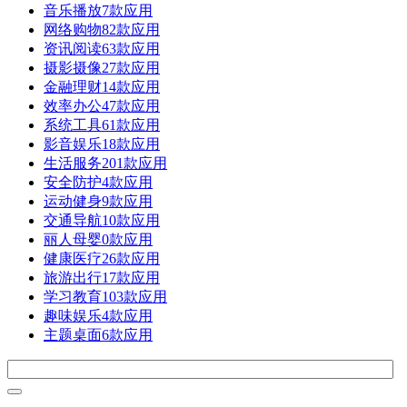
音乐播放
7款应用
网络购物
82款应用
资讯阅读
63款应用
摄影摄像
27款应用
金融理财
14款应用
效率办公
47款应用
系统工具
61款应用
影音娱乐
18款应用
生活服务
201款应用
安全防护
4款应用
运动健身
9款应用
交通导航
10款应用
丽人母婴
0款应用
健康医疗
26款应用
旅游出行
17款应用
学习教育
103款应用
趣味娱乐
4款应用
主题桌面
6款应用