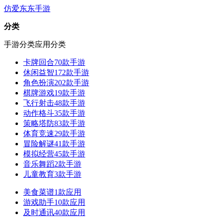
仿爱东东手游
分类
手游分类
应用分类
卡牌回合
70款手游
休闲益智
172款手游
角色扮演
202款手游
棋牌游戏
19款手游
飞行射击
48款手游
动作格斗
35款手游
策略塔防
83款手游
体育竞速
29款手游
冒险解谜
41款手游
模拟经营
45款手游
音乐舞蹈
2款手游
儿童教育
3款手游
美食菜谱
1款应用
游戏助手
10款应用
及时通讯
40款应用