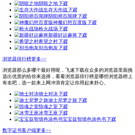
阴暗之地
下载
生存大作战
下载
阴阳师百闻牌
下载
神魔幻想百度版
下载
枪火战场
下载
新疆好运麻将
下载
希望之村
下载
别当炮灰
下载
浏览器排行榜
更多>>
浏览器那么多哪个最好用呢，飞速下载在众多的浏览器里面挑
选出优质的给你来选择，看看浏览器排行榜是哪些浏览器榜上
有名吧，选一款来上网冲浪肯定让你用起来舒心。
骑士对决
下载
迪士尼梦之旅
下载
惊魂之室
下载
冰雪王座
下载
宝宝益智填色涂色书
下载
数字证书客户端
更多>>