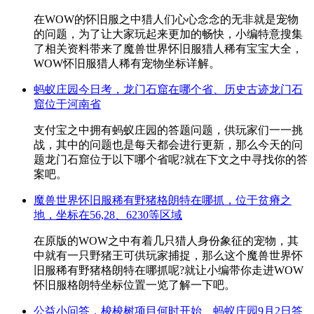
在WOW的怀旧服之中猎人们心心念念的无非就是宠物
的问题，为了让大家玩起来更加的畅快，小编特意搜集
了相关资料带来了魔兽世界怀旧服猎人稀有宝宝大全，
WOW怀旧服猎人稀有宠物坐标详解。
蚂蚁庄园今日考，龙门石窟在哪个省、历史古迹龙门石
窟位于河南省
支付宝之中拥有蚂蚁庄园的答题问题，供玩家们一一挑
战，其中的问题也是每天都会进行更新，那么今天的问
题龙门石窟位于以下哪个省呢?就在下文之中寻找你的答
案吧。
魔兽世界怀旧服稀有野猪格朗特在哪抓，位于贫瘠之
地，坐标在56,28、6230等区域
在原版的WOW之中有着几只猎人身份象征的宠物，其
中就有一只野猪王可供玩家捕捉，那么这个魔兽世界怀
旧服稀有野猪格朗特在哪抓呢?就让小编带你走进WOW
怀旧服格朗特坐标位置一览了解一下吧。
公益小问答，梭梭树项目何时开始、蚂蚁庄园9月2日答