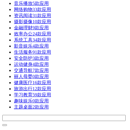
音乐播放
5款应用
网络购物
33款应用
资讯阅读
31款应用
摄影摄像
10款应用
金融理财
9款应用
效率办公
24款应用
系统工具
34款应用
影音娱乐
4款应用
生活服务
91款应用
安全防护
3款应用
运动健身
4款应用
交通导航
7款应用
丽人母婴
0款应用
健康医疗
16款应用
旅游出行
12款应用
学习教育
59款应用
趣味娱乐
0款应用
主题桌面
2款应用