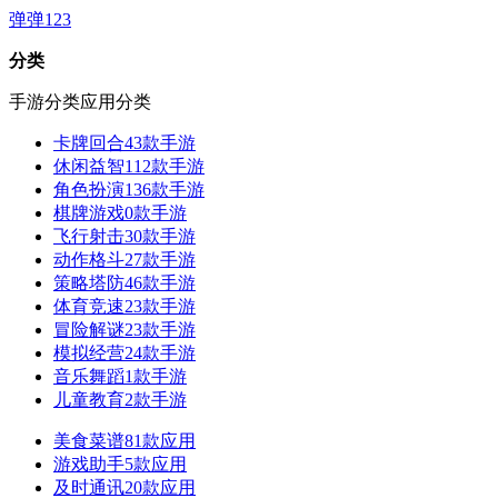
弹弹123
分类
手游分类
应用分类
卡牌回合
43款手游
休闲益智
112款手游
角色扮演
136款手游
棋牌游戏
0款手游
飞行射击
30款手游
动作格斗
27款手游
策略塔防
46款手游
体育竞速
23款手游
冒险解谜
23款手游
模拟经营
24款手游
音乐舞蹈
1款手游
儿童教育
2款手游
美食菜谱
81款应用
游戏助手
5款应用
及时通讯
20款应用