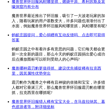
魔兽世界怀旧服风蛇哪里抓，燃烧平原、希利苏斯及哀
嚎洞窟均有分布
魔兽世界最近推出了怀旧服，吸引了一大波老玩家的加
入，随着玩家的用户基数变大，许多问题也渐渐付出了
水面，例如魔兽世界怀旧服风蛇哪里抓，风蛇哪里有呢?
蚂蚁庄园提问，爱心捐赠有互动反馈吗、点击即可获得
答案
蚂蚁庄园之中有着许多有意思的问题，它们每天都会更
新一次全新的题目，那么今天的蚂蚁庄园捐出爱心成功
后点播放图标可以听到受助人的心声吗?
魔兽哪种霜刃豹更值得抓、建议优先捕捉稀有拉克西
里，因其属性优势突出
霜刃豹作为魔兽之中稀有且神骏的坐骑和宝宝，许多猎
人都对它垂涎三尺，那么魔兽世界怀旧服霜刃豹在哪里
抓，拉克西里在哪抓呢?
魔兽世界怀旧服猎人稀有宝宝大全，含马兹拉纳其、暮
色巡游者等，附详细坐标