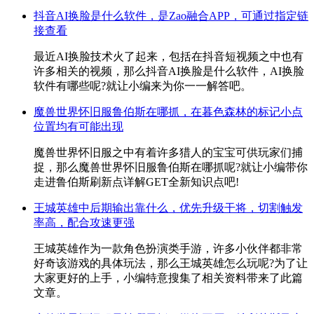
抖音AI换脸是什么软件，是Zao融合APP，可通过指定链
接查看
最近AI换脸技术火了起来，包括在抖音短视频之中也有
许多相关的视频，那么抖音AI换脸是什么软件，AI换脸
软件有哪些呢?就让小编来为你一一解答吧。
魔兽世界怀旧服鲁伯斯在哪抓，在暮色森林的标记小点
位置均有可能出现
魔兽世界怀旧服之中有着许多猎人的宝宝可供玩家们捕
捉，那么魔兽世界怀旧服鲁伯斯在哪抓呢?就让小编带你
走进鲁伯斯刷新点详解GET全新知识点吧!
王城英雄中后期输出靠什么，优先升级干将，切割触发
率高，配合攻速更强
王城英雄作为一款角色扮演类手游，许多小伙伴都非常
好奇该游戏的具体玩法，那么王城英雄怎么玩呢?为了让
大家更好的上手，小编特意搜集了相关资料带来了此篇
文章。