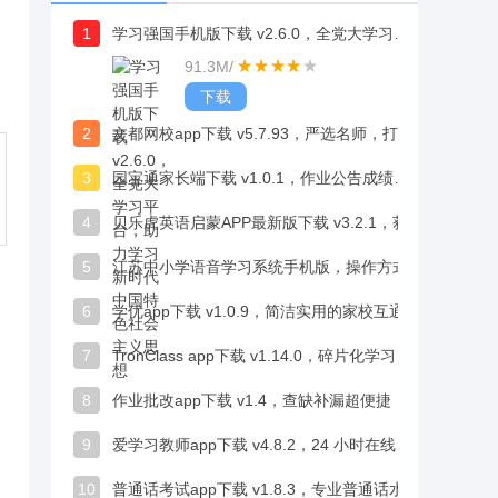
1
学习强国手机版下载 v2.6.0，全党大学习平台，助力学习新时代中国特色社会主义思想
91.3M
/
下载
2
文都网校app下载 v5.7.93，严选名师，打造精英教学团队
3
园宝通家长端下载 v1.0.1，作业公告成绩一键查
4
贝乐虎英语启蒙APP最新版下载 v3.2.1，获教育部门认可，实习质量有保障
5
江苏中小学语音学习系统手机版，操作方式统一，师生上手无压力
6
学优app下载 v1.0.9，简洁实用的家校互通工具
7
TronClass app下载 v1.14.0，碎片化学习好助手
8
作业批改app下载 v1.4，查缺补漏超便捷，学习效率翻倍
9
爱学习教师app下载 v4.8.2，24 小时在线服务，碎片时间也能轻松备好课
10
普通话考试app下载 v1.8.3，专业普通话水平测试学习软件