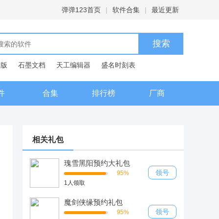
弹弹123首页
|
软件合集
|
最近更新
C版
石墨文档
天工编辑器
盛名时刻表
典
件
合集
排行榜
厂商
相关礼包
瑰雪黑阳预约大礼包
领号
95%
1人领取
魔剑侠缘预约礼包
领号
95%