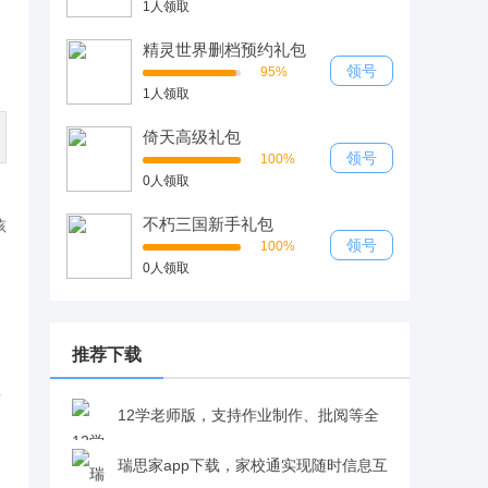
1人领取
精灵世界删档预约礼包
领号
95%
1人领取
倚天高级礼包
领号
100%
0人领取
不朽三国新手礼包
孩
领号
100%
0人领取
推荐下载
理
12学老师版，支持作业制作、批阅等全
流程操作v8.0.1
瑞思家app下载，家校通实现随时信息互