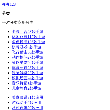
弹弹123
分类
手游分类
应用分类
卡牌回合
43款手游
休闲益智
112款手游
角色扮演
136款手游
棋牌游戏
0款手游
飞行射击
30款手游
动作格斗
27款手游
策略塔防
46款手游
体育竞速
23款手游
冒险解谜
23款手游
模拟经营
24款手游
音乐舞蹈
1款手游
儿童教育
2款手游
美食菜谱
81款应用
游戏助手
5款应用
及时通讯
20款应用