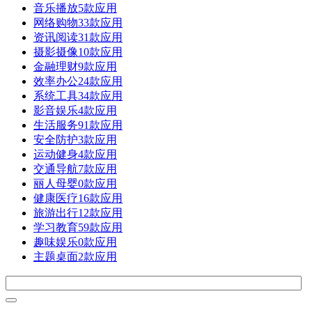
音乐播放
5款应用
网络购物
33款应用
资讯阅读
31款应用
摄影摄像
10款应用
金融理财
9款应用
效率办公
24款应用
系统工具
34款应用
影音娱乐
4款应用
生活服务
91款应用
安全防护
3款应用
运动健身
4款应用
交通导航
7款应用
丽人母婴
0款应用
健康医疗
16款应用
旅游出行
12款应用
学习教育
59款应用
趣味娱乐
0款应用
主题桌面
2款应用