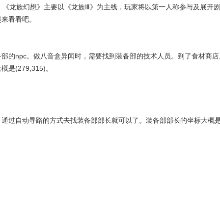
。《龙族幻想》主要以《龙族Ⅲ》为主线，玩家将以第一人称参与及展开
起来看看吧。
部的npc。做八音盒异闻时，需要找到装备部的技术人员。到了食材商店
279,315)。
，通过自动寻路的方式去找装备部部长就可以了。装备部部长的坐标大概