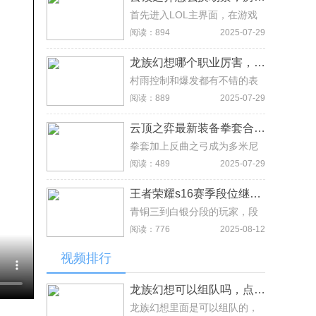
券抽奖：如果你本来是用点券
购买过英雄的话，有剩余的，
首先进入LOL主界面，在游戏
不妨去抽奖界面试一试，是20
上方选择云顶之弈。选择云顶
阅读：894
2025-07-29
点券抽英雄那个界面哦，有几
之弈对局，在进入游戏房间可
率直接抽到英雄，也有可能抽
以看到英雄头像下是有二个选
龙族幻想哪个职业厉害，村雨控制和爆发都推荐
到碎片。
择的，左边是小小英雄，右边
就是可以换场景的皮肤，目前
村雨控制和爆发都有不错的表
有一些场景皮肤已经无法获
现，而执行者拥有大量的法系
阅读：889
2025-07-29
取，场景皮肤的获取方式都是
伤害，推荐新手玩家可以在这
做任务获得，暂时没有购买途
两种职业中选择。
云顶之弈最新装备拳套合成图，三件神装效果解析与最佳使用时机
径。
拳套加上反曲之弓成为多米尼
克领主的致意，装备上时可为
阅读：489
2025-07-29
玩家提供20%攻击速度与暴击
几率。拳套加上无用大棒构成
王者荣耀s16赛季段位继承，分段规则与调整细节说明到位
无限手套，为装备英雄提供
20%法术强度和暴击几率。当
青铜三到白银分段的玩家，段
拳套加上负极斗篷则成为水银
位保持不变，黄金到铂金分段
阅读：776
2025-08-12
斗篷，可以为装备英雄抵挡下
的玩家段位最高下调二级，而
一个施加的控制效果，护盾将
从钻石分段就开始加大力度
视频排行
在5秒后刷新。
了，钻石一直接降为钻石五，
钻二到钻五分别保持在铂金一
和铂金二不等，星耀分段全部
龙族幻想可以组队吗，点击右上角的组队邀请即可
跌入钻石分段，王者段位根据
龙族幻想里面是可以组队的，
星级的不同，分别记错钻二到