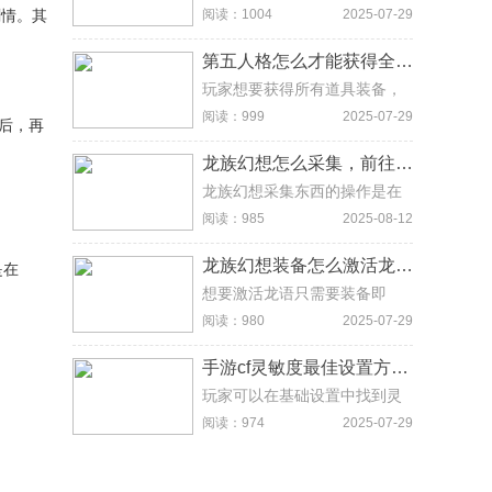
进入游戏界面，如果游戏里面
剧情。其
星耀一段位。
阅读：1004
2025-07-29
有好友，直接点击右上角的组
队邀请即可。
第五人格怎么才能获得全部东西，运气加时间
玩家想要获得所有道具装备，
不仅需要有很好的运气，而且
阅读：999
2025-07-29
后，再
还需要花费大量的时间去做任
务。
龙族幻想怎么采集，前往相应地图寻找到食材、点小豆芽图标进行采集
龙族幻想采集东西的操作是在
游戏主界面右下角点击身份功
阅读：985
2025-08-12
能，进入料理之路右侧点击食
材的选项，选择要找的食材，
龙族幻想装备怎么激活龙语，用镜瞳解析龙语并解锁
是在
前往相应地图寻找到食材，并
点小豆芽图标进行采集。
想要激活龙语只需要装备即
可，前往装备界面，在橙装及
阅读：980
2025-07-29
以上等级的装备上，重新选择
未解锁的龙语。这个时候系统
手游cf灵敏度最佳设置方法，最佳准星速度调校
会提示，是否用镜瞳解析龙语
并解锁，选择是，就能激活龙
玩家可以在基础设置中找到灵
语了。
敏度的设置，然后左右拉动调
阅读：974
2025-07-29
整数值大小。建议玩家将准心
的移动速度控制在10-15之间，
狙瞄设置为51，这样能更好的