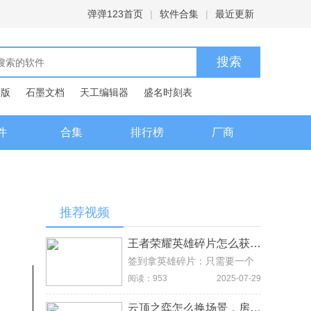
弹弹123首页
|
软件合集
|
最近更新
C版
石墨文档
天工编辑器
盛名时刻表
典
件
合集
排行榜
厂商
推荐视频
王者荣耀英雄碎片怎么获得，签到奖励可得
签到拿英雄碎片：只需要一个
星期当中每天都记得去登录就
阅读：953
2025-07-29
可以了，签到的奖励当中，其
中有一个就是英雄碎片。用点
云顶之弈怎么换场景，房间内头像下方右侧可换场景皮肤