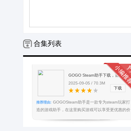
合集列表
GOGO Steam助手下载，首推加
登陆防盗号，为中国玩家账号安全
2025-09-05 / 70.3M
下载
保驾护航
GOGOSteam助手是一款专为steam玩家打
推荐理由:
造的游戏助手，在这里购买游戏可以享受更优惠的价
格，并且对于账号有更严密的密码保护，还可以在此
了解游戏资讯，完善了玩家的用户体验。